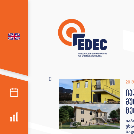
20 მ
ია
მუ
ცე
იაპ
უსა
ბაღ