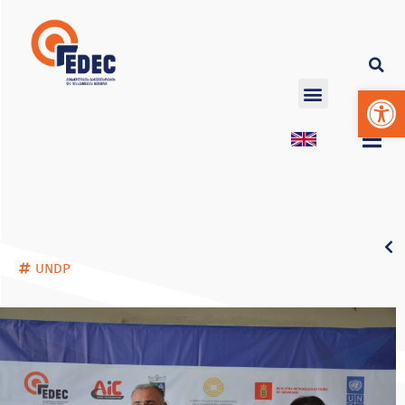
Op
UNDP