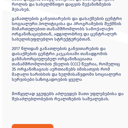
როლის
და
სახელმწიფო
დაცვის
მექანიზმების
შესახებ
.
განათლების
განვითარების
და
დასაქმების
ცენტრი
სოციალური
პოლიტიკისა
და
პროგრამების
შექმნის
მიმართულებით
თანამშრომლობს
სამოქალაქო
ორგანიზაციებთან
,
ადგილობრივ
და
ცენტრალურ
სახელისუფლებლო
სტრუქტურებთან
.
2017
წლიდან
განათლების
განვითარების
და
დასაქმების
ცენტრი
კავკასიაში
თანადგომის
განმახორციელებელ
ორგანიზაციათა
თანამშრომლობის
ქსელის
(CCC)
წევრია
,
რომელიც
35
ორგანიზაციას
აერთიანებს
იმისათვის
რომ
მაღალი
ხარისხის
და
ხელმისაწვდომი
სოციალური
სერვისები
საზოგადოების
ყველა
მოწყვლად
ჯგუფებს
აძლევდეს
მათი
უფლებებისა
და
შესაძლებლობების
რეალიზების
საშუალებას
.