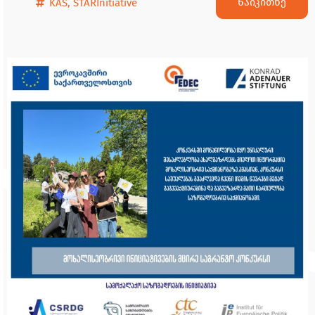
წაიკითხე
KAS
,
STARInitiative