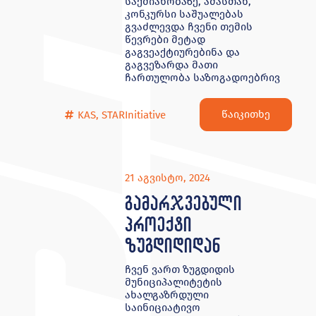
საქმიანობაზე, ამასთან,
კონკურსი საშუალებას
გვაძლევდა ჩვენი თემის
წევრები მეტად
გაგვეაქტიურებინა და
გაგვეზარდა მათი
ჩართულობა საზოგადოებრივ
წაიკითხე
KAS
,
STARInitiative
21 აგვისტო, 2024
გამარჯვებული
პროექტი
ზუგდიდიდან
ჩვენ ვართ ზუგდიდის
მუნიციპალიტეტის
ახალგაზრდული
საინიციატივო