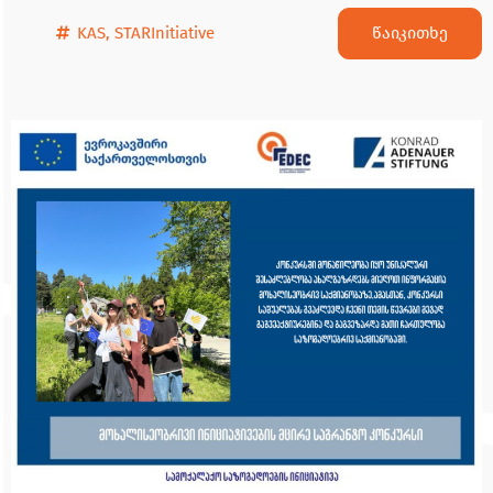
წაიკითხე
KAS
,
STARInitiative