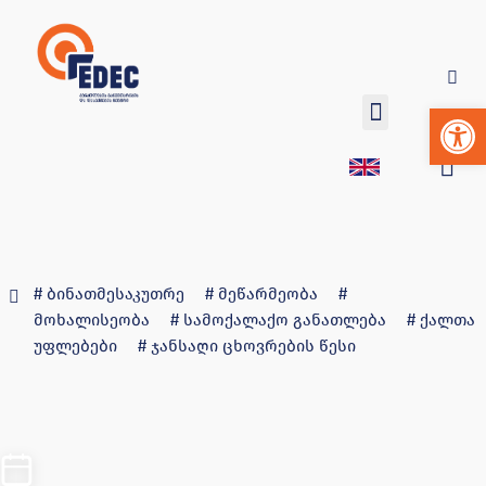
Op
ბინათმესაკუთრე
მეწარმეობა
მოხალისეობა
სამოქალაქო განათლება
ქალთა
უფლებები
ჯანსაღი ცხოვრების წესი