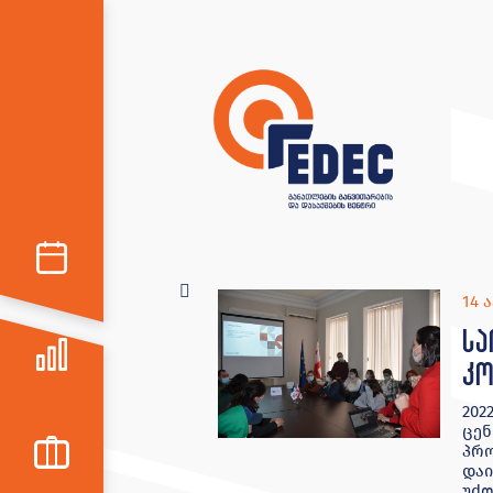
14 
სა
კო
202
ცენ
პრ
დაი
უძღ