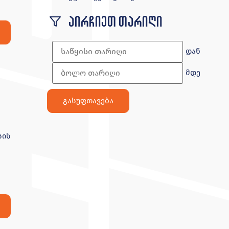
აირჩიეთ თარიღი
დან
მდე
სის