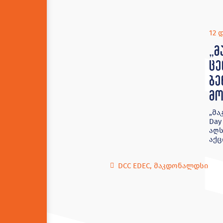
12 
„მ
ცე
ბე
მო
„მა
Day
აღს
აქც
DCC EDEC
,
მაკდონალდსი