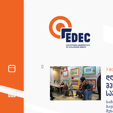
3 დ
დღ
შე
სა
სამ
ბავ
შეს