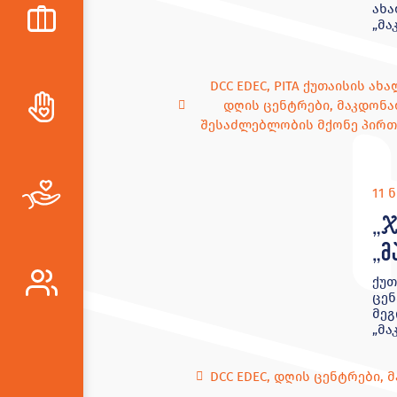
ახა
„მ
DCC EDEC
,
PITA ქუთაისის ა
დღის ცენტრები
,
მაკდონ
შესაძლებლობის მქონე პირთ
11 
„ჯ
„მ
ქუთ
ცენ
მეგ
„მა
DCC EDEC
,
დღის ცენტრები
,
მ