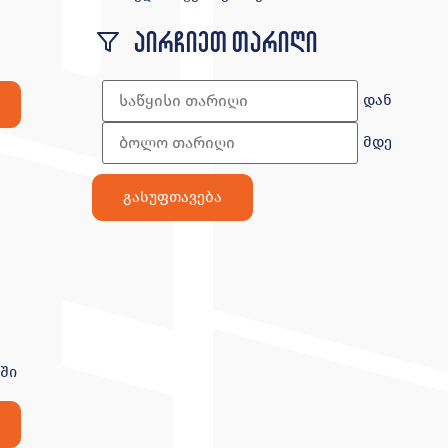
აირჩიეთ თარიღი
დან
მდე
ში