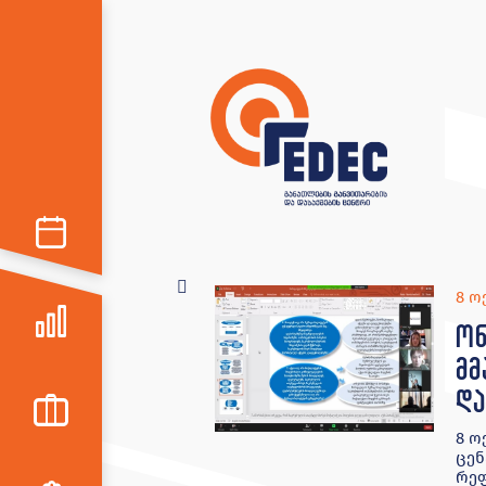
8 ო
ონ
მმ
და
8 ო
ცენ
რეფ