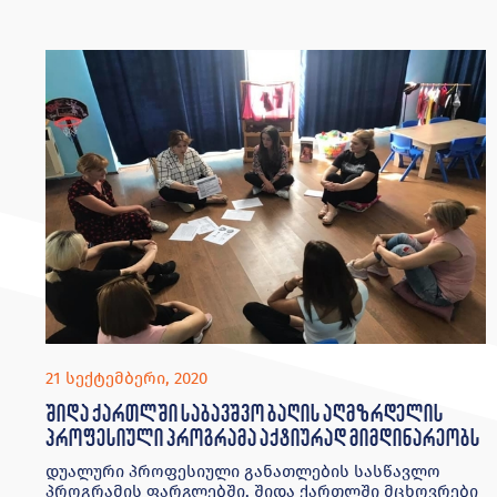
21 სექტემბერი, 2020
შიდა ქართლში საბავშვო ბაღის აღმზრდელის
პროფესიული პროგრამა აქტიურად მიმდინარეობს
დუალური პროფესიული განათლების სასწავლო
პროგრამის ფარგლებში, შიდა ქართლში მცხოვრები
იძულებით გადაადგილებული და კონფლიქტის
შედეგად დაზარალებული ახალგაზრდებისთვის
საბავშვო ბაღის აღმზრდელის მოკლევადიანი
მომზადება–გადამზადების პროფესიული პროგრამა
აქტიურად
DRC
,
Eu4youth
,
დუალური
პროფესიული
განათლება
,
დუალური
პროფესიული