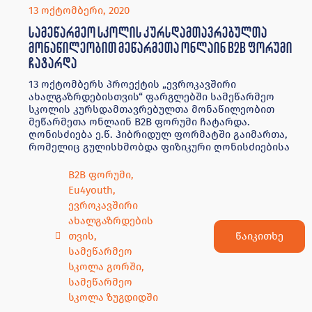
B2B ფორუმი
,
Eu4youth
,
ევროკავშირი
ახალგაზრდების
წაიკითხე
თვის
,
სამეწარმეო
სკოლა გორში
,
სამეწარმეო
სკოლა ზუგდიდში