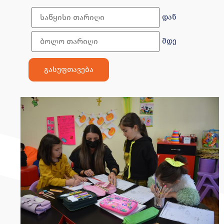
დან
მდე