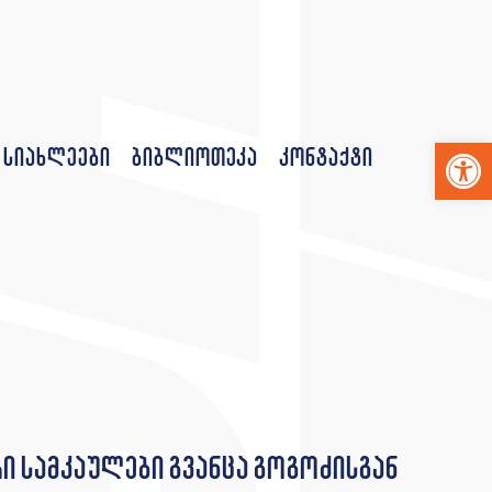
Op
სიახლეები
ბიბლიოთეკა
კონტაქტი
რი სამკაულები გვანცა გოგოძისგან