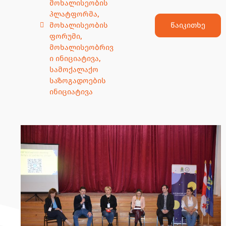
მოხალისეობის
პლატფორმა
,
წაიკითხე
მოხალისეობის
ფორუმი
,
მოხალისეობრივ
ი ინიციატივა
,
სამოქალაქო
საზოგადოების
ინიციატივა