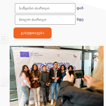
დან
მდე