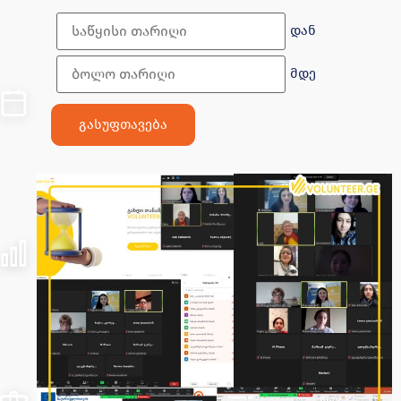
დან
მდე