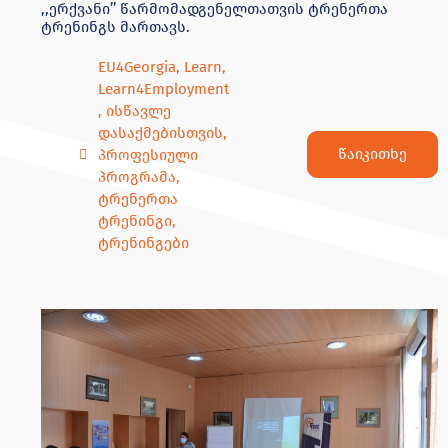
,,ერქვანი’’ წარმომადგენელთათვის ტრენერთა
ტრენინგს მართავს.
EU4Georgia
,
Learn
,
Learn4Employment
,
ისწავლე
დასაქმებისთვის
,
წაიკითხე
პროფესიული
პროგრამა
,
ტრენერთა
ტრენინგი
,
ტრენინგები