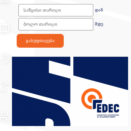
დან
მდე