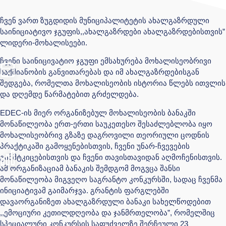
ჩვენ ვართ ზუგდიდის მუნიციპალიტეტის ახალგაზრდული
საინიც
იატივო
ჯგუფის,,ახალგაზრდები ახალგაზრდებისთვის”
ლიდერი-მოხალისეები
.
ჩვე
ნი
საინიცივატიო ჯგუფი
ემსახურება
მოხალისეობრივი
საქმიანობის განვითარება
ს და
იმ ახალგაზრდებისგან
შედგება,
რომელთა მოხალისეობის ისტორია წლებს ითვლის
და დღემდე წარმატებით გრძელდება.
EDEC-
ის მიერ ორგანიზებულ
მოხალისეობის ბანაკში
მონაწილეობა ერთ-ერთი საუკეთესო შესაძლებლობა იყო
მოხალისეობრივ გზაზე დაგროვ
ილი
თეორიული ცოდნის
პრაქტიკაში გამოყენებისთვის
,
ჩვენი უნარ-ჩვევების
განმტკიცებისთვის და ჩვენი თავისთავიდან აღმოჩენისთვის
.
ამ ორგანიზაციამ ბანაკის შემდგომ
მოგვცა შანსი
მონაწილეობა მიგვეღო საგრანტო კონკურსში, სადაც ჩვენმა
ინიციატივამ გაიმარჯვა
.
გრანტის ფარგლებში
დავაორგანიზეთ ახალგაზრდული ბანაკი სახელწოდებით
,,ემოციური კეთილდღეობა და ჯანმრთელობა”
,
რომელშიც
სპეციალური კონკურსის საფუძველზე შერჩეული 23