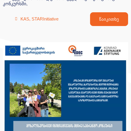
კონკურსში,
KAS
,
STARInitiative
წაიკითხე