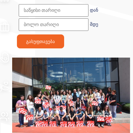
დან
მდე