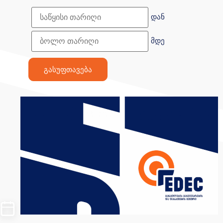
დან
მდე