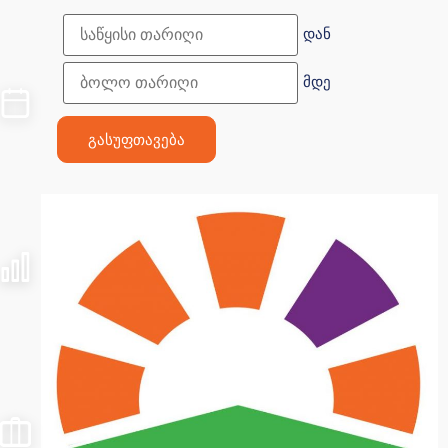
დან
მდე