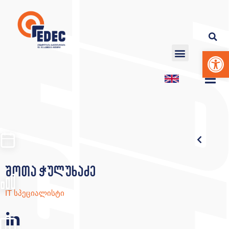
Op
შოთა ჭულუხაძე
IT სპეციალისტი