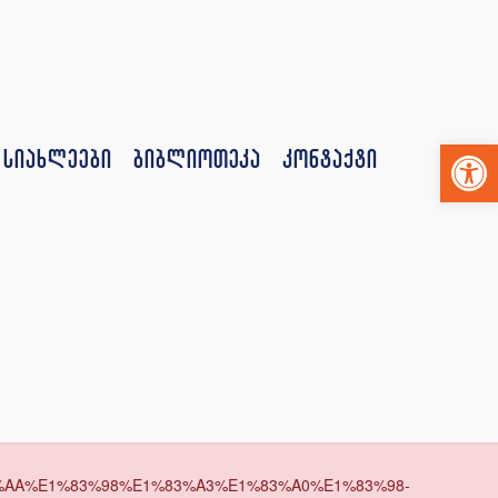
Op
სიახლეები
ბიბლიოთეკა
კონტაქტი