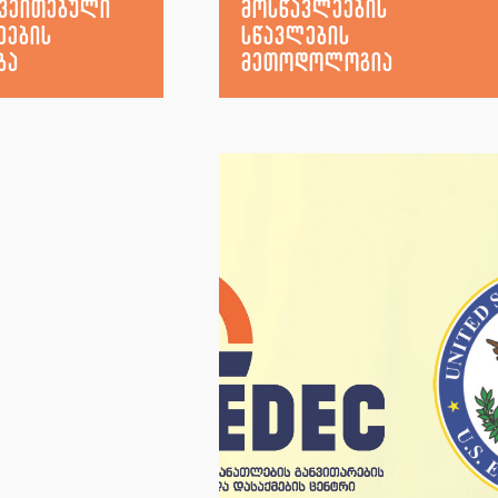
ქვეითებული
მოსწავლეების
ეების
სწავლების
ბა
მეთოდოლოგია