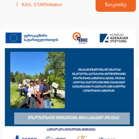
KAS
,
STARInitiative
წაიკითხე