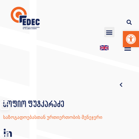
Op
სოფიო ფუტკარაძე
საზოგადოებასთან ურთიერთობის მენეჯერი